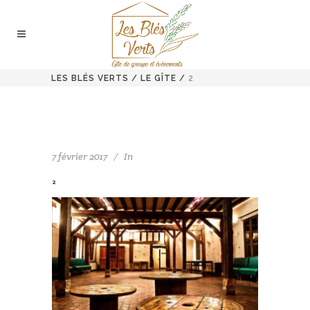
LES BLÉS VERTS
/
LE GÎTE
/
2
7 février 2017
In
2