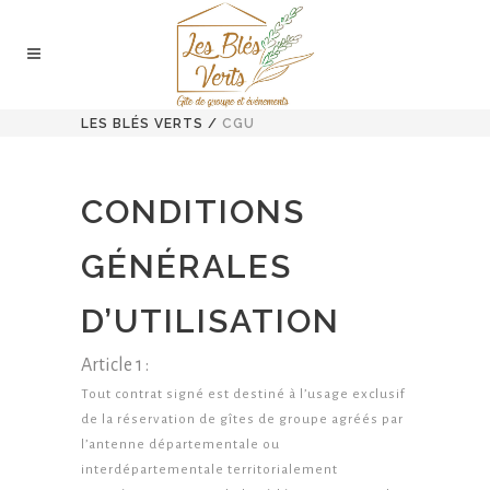
LES BLÉS VERTS
/
CGU
CONDITIONS
GÉNÉRALES
D’UTILISATION
Article 1 :
Tout contrat signé est destiné à l’usage exclusif
de la réservation de gîtes de groupe agréés par
l’antenne départementale ou
interdépartementale territorialement