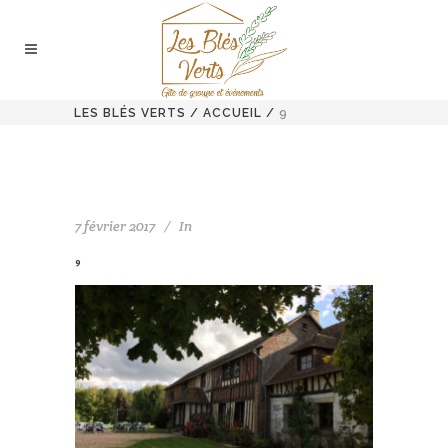
LES BLÉS VERTS
/
ACCUEIL
/
9
7 février 2017
In
9