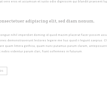
s at vero eros et accumsan et iusto odio dignissim qui blandit praesent l
onsectetuer adipiscing elit, sed diam nonum.
congue nihil imperdiet doming id quod mazim placerat facer possim assu
ationes demonstraverunt lectores legere me lius quod ii legunt saepius. 
e quam littera gothica, quam nunc putamus parum claram, anteposuerit 
nobis videntur parum clari, fiant sollemnes in futurum.
DS