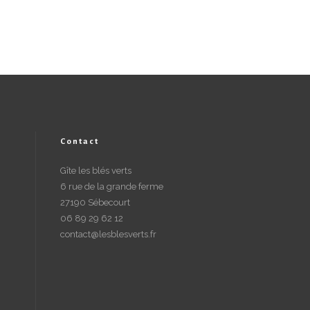
Contact
Gîte les blés verts
6 rue de la grande ferme
27190 Sébecourt
06 89 29 62 12
contact@lesblesverts.fr