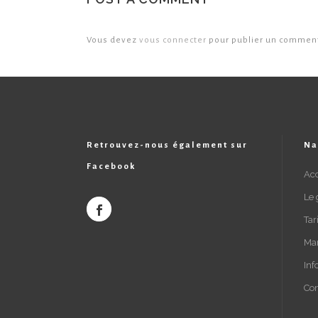
Vous devez
vous connecter
pour publier un comment
Retrouvez-nous également sur
Na
Facebook
Acc
Le 
Tar
Ma
Inf
Con