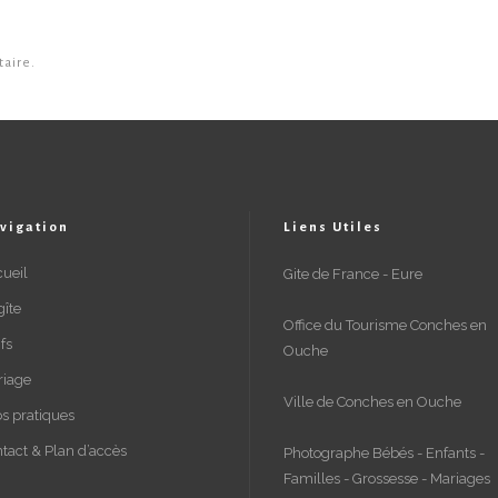
aire.
vigation
Liens Utiles
ueil
Gite de France - Eure
gîte
Office du Tourisme Conches en
ifs
Ouche
riage
Ville de Conches en Ouche
os pratiques
tact & Plan d’accès
Photographe Bébés - Enfants -
Familles - Grossesse - Mariages