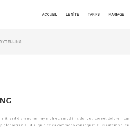
ACCUEIL
LE GÎTE
TARIFS
MARIAGE
RYTELLING
ING
g elit, sed diam nonummy nibh euismod tincidunt ut laoreet dolore magn
pit lobortis nisl ut aliquip ex ea commodo consequat. Duis autem vel eu