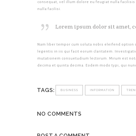
consequat, vel illum dolore eu feugiat nulla facilisi
nulla facilisi.
Lorem ipsum dolor sit amet, c
Nam liber tempor cum soluta nobis eleifend option 
legentis in iis qui facit eorum claritatem. Investig
mutationem consuetudium lectorum. Mirum est notar
decima et quinta decima. Eodem modo typi, qui nunc 
TAGS:
BUSINESS
INFORMATION
TREN
NO COMMENTS
POST A COMMENT