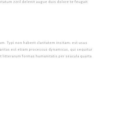
uptatum zzril delenit augue duis dolore te feugait
m. Typi non habent claritatem insitam; est usus
Claritas est etiam processus dynamicus, qui sequitur
litterarum formas humanitatis per seacula quarta