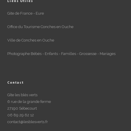
Liens Utiles
Gite de France - Eure
Office du Tourisme Conches en Ouche
Ville de Conches en Ouche
Photographe Bébés - Enfants - Familles - Grossesse - Mariages
Contact
Gîte les blés verts
6 rue de la grande ferme
27190 Sébecourt
06 89 29 62 12
contact@lesblesverts.fr