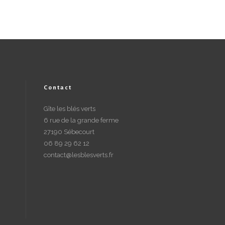
Contact
Gîte les blés verts
6 rue de la grande ferme
27190 Sébecourt
06 89 29 62 12
contact@lesblesverts.fr