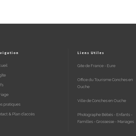
vigation
Liens Utiles
ueil
Gite de France - Eure
gîte
Office du Tourisme Conches en
ifs
Ouche
riage
Ville de Conches en Ouche
os pratiques
tact & Plan d’accès
Photographe Bébés - Enfants -
Familles - Grossesse - Mariages