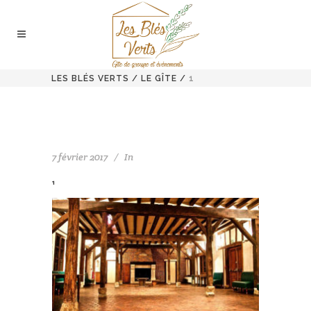
LES BLÉS VERTS
/
LE GÎTE
/
1
7 février 2017
In
1