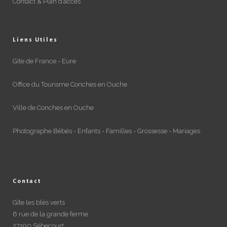
Contact & Plan d’accès
Liens Utiles
Gite de France - Eure
Office du Tourisme Conches en Ouche
Ville de Conches en Ouche
Photographe Bébés - Enfants - Familles - Grossesse - Mariages
Contact
Gîte les blés verts
6 rue de la grande ferme
27190 Sébecourt