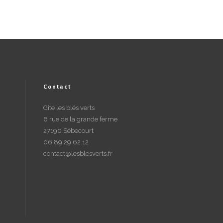
Contact
Gîte les blés verts
6 rue de la grande ferme
27190 Sébecourt
06 89 29 62 12
contact@lesblesverts.fr