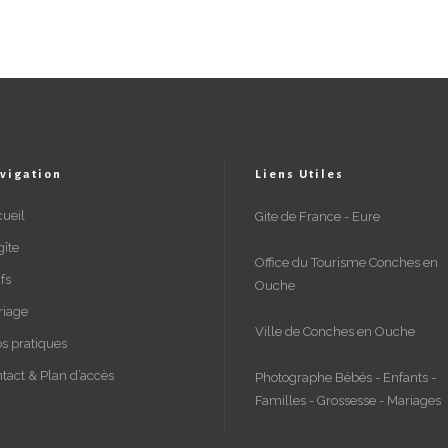
vigation
Liens Utiles
ueil
Gite de France - Eure
gîte
Office du Tourisme Conches en
ifs
Ouche
riage
Ville de Conches en Ouche
os pratiques
tact & Plan d’accès
Photographe Bébés - Enfants -
Familles - Grossesse - Mariages